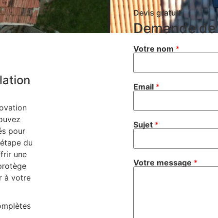
Devis gratuit
Demande de 
Votre nom
*
lation
Email
*
novation
pouvez
Sujet
*
és pour
 étape du
rir une
Votre message
*
 protège
r à votre
omplètes