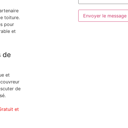
artenaire
Envoyer le message
 toiture.
s pour
rable et
s de
ue et
 couvreur
iscuter de
sé.
ratuit et