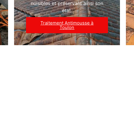
nuisibles et préservant ainsi son
état.
Traitement Antimousse à
Toulon