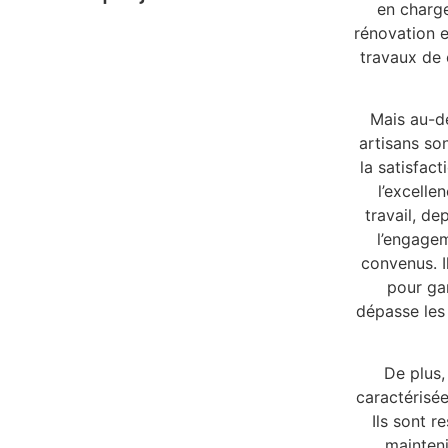
en charge
rénovation et
travaux de 
Mais au-d
artisans so
la satisfac
l’excelle
travail, de
l’engagem
convenus. I
pour gar
dépasse les 
De plus
caractérisée
Ils sont r
mainteni