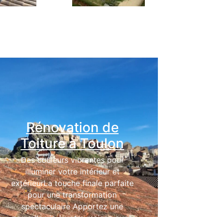
Rénovation de
Toiture à Toulon
Des couleurs vibrantes pour
illuminer votre intérieur et
extérieurLa touche finale parfaite
pour une transformation
spectaculaire Apportez une