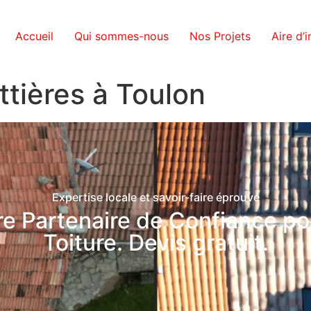
Accueil
Qui sommes-nous
Nos Projets
Aire d’
tières à Toulon
Expertise locale et savoir-faire éprouvé
re Partenaire de Confiance po
Toiture. Devis gratuit.