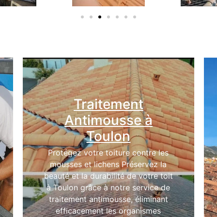
Traitement
Antimousse à
Toulon
Protégez votre toiture contre les
mousses et lichens Préservez la
beauté et la durabilité de votre toit
à Toulon grâce à notre service de
traitement antimousse, éliminant
efficacement les organismes