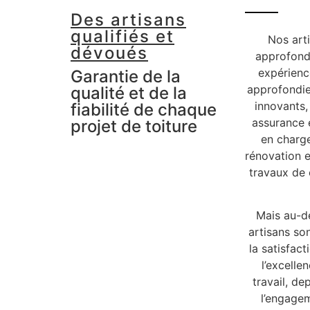
Des artisans
qualifiés et
Nos art
dévoués
approfondi
expérienc
Garantie de la
approfondie
qualité et de la
innovants,
fiabilité de chaque
assurance e
projet de toiture
en charge
rénovation et
travaux de 
Mais au-d
artisans so
la satisfac
l’excelle
travail, de
l’engagem