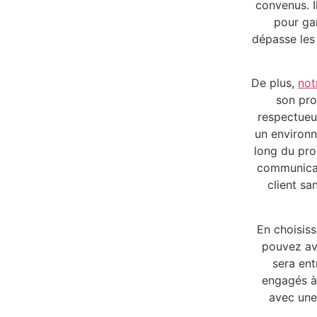
convenus. I
pour gar
dépasse les 
De plus,
not
son pro
respectueux
un environn
long du pro
communicat
client sa
En choisis
pouvez avo
sera ent
engagés à 
avec une