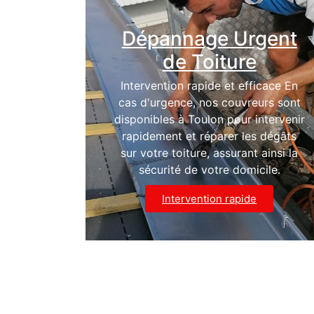
Dépannage Urgent
de Toiture
Intervention rapide et efficace En
cas d'urgence, nos couvreurs sont
disponibles à Toulon pour intervenir
rapidement et réparer les dégâts
sur votre toiture, assurant ainsi la
sécurité de votre domicile.
Intervention rapide