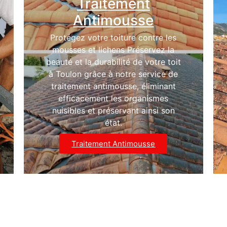
Traitement
Antimousse
Protégez votre toiture contre les
mousses et lichens Préservez la
beauté et la durabilité de votre toit
à Toulon grâce à notre service de
traitement antimousse, éliminant
efficacement les organismes
nuisibles et préservant ainsi son
état.
Traitement Antimousse