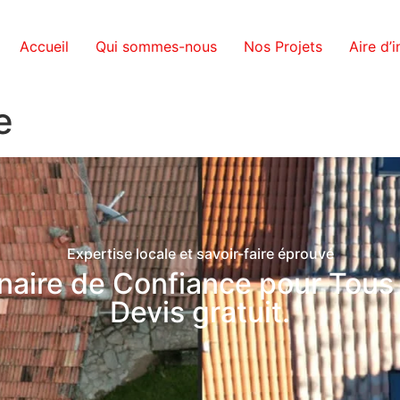
Accueil
Qui sommes-nous
Nos Projets
Aire d’
e
Expertise locale et savoir-faire éprouvé
naire de Confiance pour Tous 
Devis gratuit.