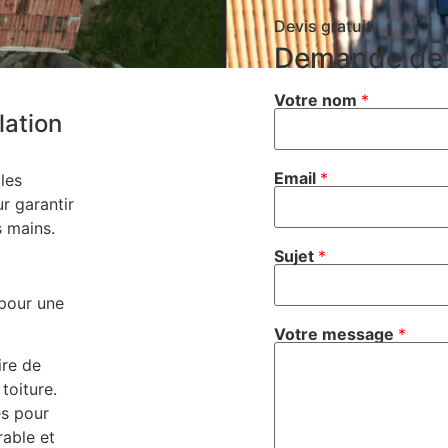
Devis gratuit
Demande de 
Votre nom
*
lation
Email
*
les
ur garantir
s mains.
Sujet
*
pour une
Votre message
*
ire de
toiture.
s pour
rable et