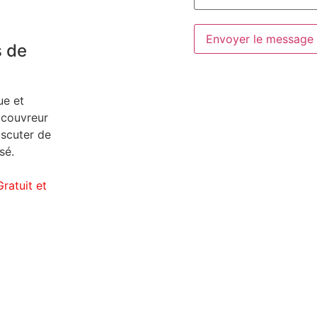
Envoyer le message
s de
ue et
 couvreur
iscuter de
sé.
ratuit et