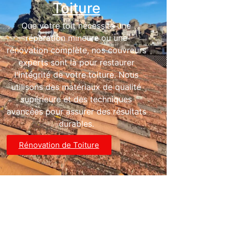
Toiture
Que votre toit nécessite une
réparation mineure ou une
rénovation complète, nos couvreurs
experts sont là pour restaurer
l'intégrité de votre toiture. Nous
utilisons des matériaux de qualité
supérieure et des techniques
avancées pour assurer des résultats
durables.
Rénovation de Toiture